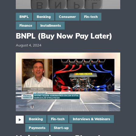
BNPL
Banking
Consumer
Fin-tech
Finance
Installments
BNPL (Buy Now Pay Later)
August 4, 2024
Banking
Fin-tech
Interviews & Webinars
Payments
Start-up