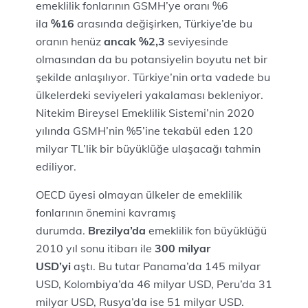
emeklilik fonlarının GSMH’ye oranı %6
ila
%16
arasında değişirken, Türkiye’de bu
oranın henüz
ancak %2,3
seviyesinde
olmasından da bu potansiyelin boyutu net bir
şekilde anlaşılıyor. Türkiye’nin orta vadede bu
ülkelerdeki seviyeleri yakalaması bekleniyor.
Nitekim Bireysel Emeklilik Sistemi’nin 2020
yılında GSMH’nin %5’ine tekabül eden 120
milyar TL’lik bir büyüklüğe ulaşacağı tahmin
ediliyor.
OECD üyesi olmayan ülkeler de emeklilik
fonlarının önemini kavramış
durumda.
Brezilya’da
emeklilik fon büyüklüğü
2010 yıl sonu itibarı ile
300 milyar
USD’yi
aştı. Bu tutar Panama’da 145 milyar
USD, Kolombiya’da 46 milyar USD, Peru’da 31
milyar USD, Rusya’da ise 51 milyar USD.