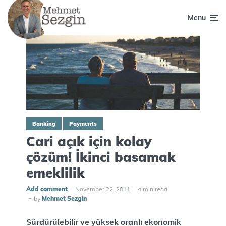
Menu
Banking
Payments
Cari açık için kolay
çözüm! İkinci basamak
emeklilik
Add comment
November 22, 2011
4 min read
by
Mehmet Sezgin
Sürdürülebilir ve yüksek oranlı ekonomik