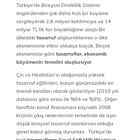
Türkiye’de Bireysel Emeklilik Sistemi
öngörülenden çok daha hızlı bir büyüme
sergileyerek 2,6 milyon katılımcıya ve 14
milyar TL’lik fon büyüklüğüne ulaştı.Bir
ülkedeki
tasarruf
alışkanlıklarının o ülke
ekonomisine etkisi oldukça büyük. Birçok
ekonomiste göre
tasarruflar, ekonomik
büyümenin temelini oluşturuyor
.
Çin ve Hindistan’ın olağanüstü yüksek
tasarruf eğilimleri, bunun günümüzdeki en
önemli kanıtları olarak gösteriliyor (2010 yılı
datasına göre sırası ile %54 ve %35) . Diğer
taraftan konut finansmanı kaynaklı 2008
krizinin çıkış nedenlerinin temelinde de aşırı
düşük bireysel tasarruf oranlarının olduğu
genel kabul görmüş durumda . Türkiye’de
brüt
tasarrufların Gayri Safi Milli Hasıla’ya